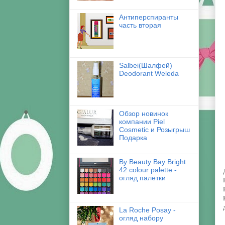
Антиперспиранты
часть вторая
Salbei(Шалфей)
Deodorant Weleda
Обзор новинок
компании Piel
Cosmetic и Розыгрыш
Подарка
By Beauty Bay Bright
42 colour palette -
огляд палетки
La Roche Posay -
огляд набору