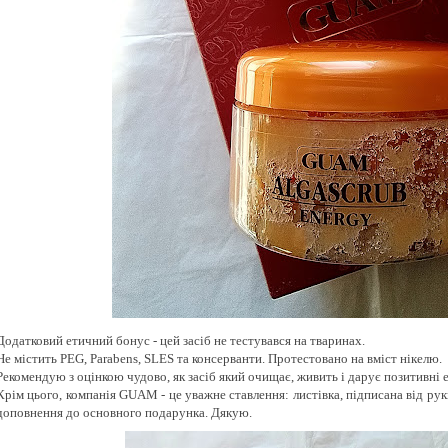
Додатковий етичний бонус - цей засіб не тестувався на тваринах.
Не містить PEG, Parabens, SLES та консерванти. Протестовано на вміст нікелю.
Рекомендую з оцінкою чудово, як засіб який очищає, живить і дарує позитивні е
Крім цього, компанія GUAM - це уважне ставлення: листівка, підписана від рук
доповнення до основного подарунка. Дякую.