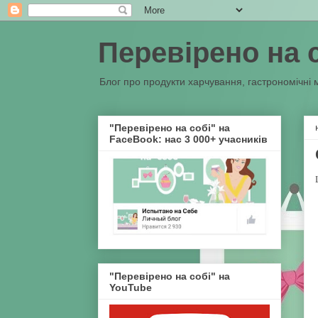
Перевірено на 
Блог про продукти харчування, гастрономічні 
"Перевірено на собі" на
FaceBook: нас 3 000+ учасників
"Перевірено на собі" на
YouTube