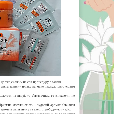
догляд схожим на спа-процедуру в салоні.
і зняла захисну плівку на мене пахнуло цитрусовим
ається на шкірі, то з'являючись, то зникаючи, не
риємна маслянистість і чудовий аромат з'явилися
ть ароматерапевтичну та енергопробуджуючу дію.
івок, олії насіння чорної смородини та рослинним