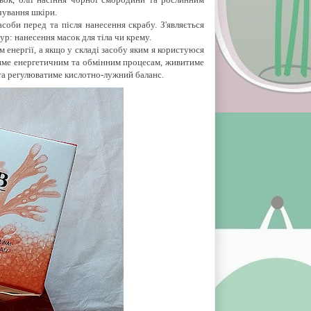
рчування шкіри.
соби перед та після нанесення скрабу. З'являється
р: нанесення масок для тіла чи крему.
 енергії, а якщо у складі засобу яким я користуюся
ятиме енергетичним та обмінним процесам, живитиме
та регулюватиме кислотно-лужний баланс.