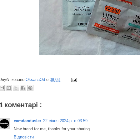
Опубліковано
OksanaOd
о
09:03
4 коментарі :
camdandusler
22 січня 2024 р. о 03:59
New brand for me, thanks for your sharing...
Відповісти