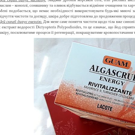
маслам – коноплі, соняшнику та оливок відбувається відмінне очищення та ха
Мені подобається, що немає необхідності використовувати будь-які миючі за
відчуття чистоти та догляду, шкіра добре підготовлена до продовження процеду
Цей скраб дарує енергію.
Для мене саме поняття чистоти щодо тіла вже синонім
є екстракт водорості Dictyopteris Polypodioides, то це означає, що йод спри
шкіру, посилюватиме процеси її регенерації, покращуватиме кровопостачання 