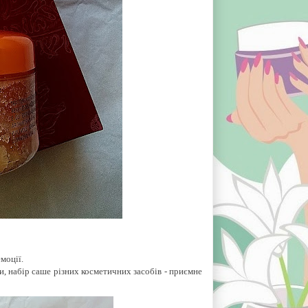
моції.
и, набір саше різних косметичних засобів - приємне