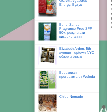
GUAM: Algascrub
Energy. Відгук
Bondi Sands
Fragrance Free SPF
50+: результати
використання
Elizabeth Arden: 5th
avenue - uptown NYC
обзор и отзыв
Березовая
программа от Weleda
Chloe Nomade