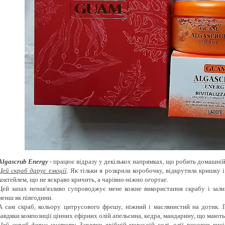
Algascrub Energy
- працює відразу
у декількох
напрямках, що робить домашній 
Цей скраб дарує емоції
. Як тільки я розкрила коробочку, відкрутила кришку 
коктейлем, що не яскраво кричить, а чарівно-ніжно огортае.
Цей запах ненав'язливо супроводжує мене кожне використання скрабу і залиш
менш як півгодини.
А сам скраб, кольору цитрусового фрешу, ніжний і маслянистий на дотик. П
завдяки композиції цінних ефірних олій апельсина, кедра, мандарину, що маю
Цей скраб дарує чистоту.
Завдяки дрібній морській солі, олії рисових вис