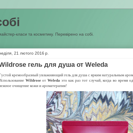
собі
майстер-класи та косметику. Перевірено на собі.
неділя, 21 лютого 2016 р.
Wildrose гель для душа от Weleda
Густой кремообразный увлажняющий гель для душа с ярким натуральным аром
Использование
Wildrose
от
Weleda
это как раз тот случай, когда во время 
нежное очищение кожи и ароматерапия!