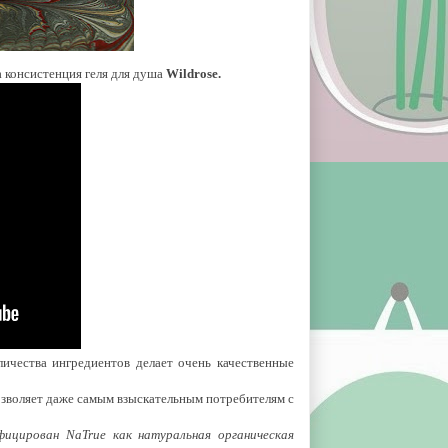
а консистенция геля для душа
Wildrose.
личества ингредиентов делает очень качественные
позволяет даже самым взыскательным потребителям с
фицирован NaTrue как натуральная органическая