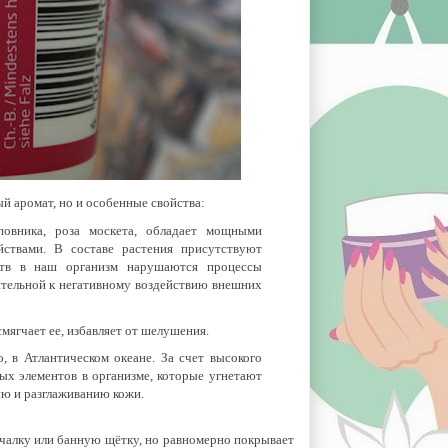
ый аромат, но и особенные свойства:
повника, роза москета, обладает мощными
ствами. В составе растения присутствуют
еств в наш организм нарушаются процессы
ительной к негативному воздействию внешних
смягчает ее, избавляет от шелушения.
, в Атлантическом океане. За счет высокого
ых элементов в организме, которые угнетают
ию и разглаживанию кожи.
мочалку или банную щётку, но равномерно покрывает