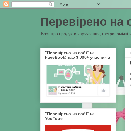
Перевірено на 
Блог про продукти харчування, гастрономічні 
"Перевірено на собі" на
FaceBook: нас 3 000+ учасників
"Перевірено на собі" на
YouTube