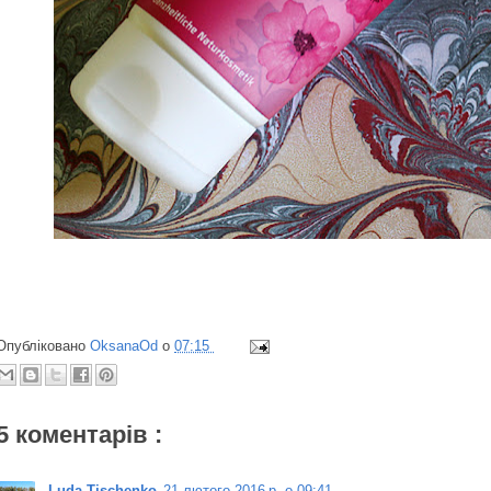
Опубліковано
OksanaOd
о
07:15
5 коментарів :
Luda Tischenko
21 лютого 2016 р. о 09:41