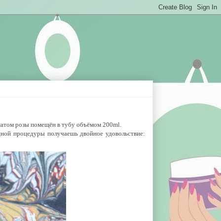
атом розы помещён в тубу объёмом 200ml.
одной процедуры получаешь двойное удовольствие: