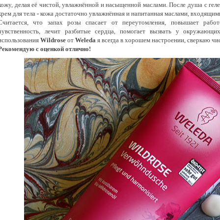
кожу, делая её чистой, увлажнённой и насыщенной маслами. После душа с гел
крем для тела - кожа достаточно увлажнённая и напитанная маслами, входящими
Считается, что запах розы спасает от переутомления, повышает работо
чувственность, лечит разбитые сердца, помогает вызвать у окружающи
использования
Wildrose
от
Weleda
я всегда в хорошем настроении, сверкаю чи
Рекомендую с оценкой отлично!